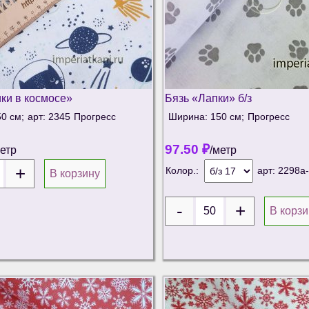
ики в космосе»
Бязь «Лапки» б/з
0 см;
арт: 2345
Прогресс
Ширина: 150 см;
Прогресс
97.50
₽
метр
/метр
Колор.:
арт:
2298а
В корзину
В корзи