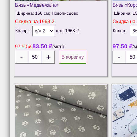
Бязь «Медвежата»
Бязь «Кор
Ширина: 150 см;
Новописцово
Ширина: 15
Скидка на
1968-2
Скидка на
Колор.:
арт:
1968-2
Колор.:
83.50
₽
97.50
₽
97.50
₽
/метр
/
В корзину