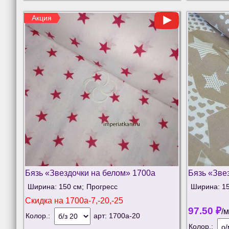
Акция
Бязь «Звездочки на белом» 1700а
Бязь «Зве
Ширина: 150 см;
Прогресс
Ширина: 15
Скидка на
1700а-7,-20,-25
97.50
₽
/
Колор.:
арт:
1700а-20
Колор.: