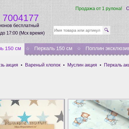
Продажа от 1 рулона!
О
0 7004177
гионов бесплатный
🔍
 до 17:00 (Мск время)
зь 150 см
Перкаль 150 см
Поплин эксклюзи
☆
☆
зь акция
•
Вареный хлопок
•
Муслин акция
•
Перкаль ак