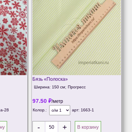
Бязь «Полоска»
Ширина: 150 см;
Прогресс
97.50
₽
/метр
а-28
Колор.:
арт:
1663-1
ну
В корзину