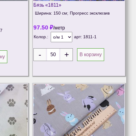
Бязь «1811»
Ширина: 150 см;
Прогресс эксклюзив
97.50
₽
/метр
17
Колор.:
арт:
1811-1
В корзину
ну