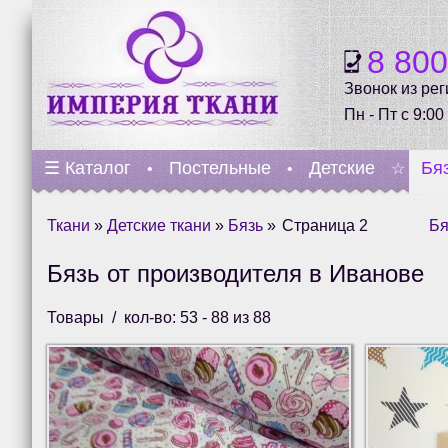
8 80
Звонок из ре
Пн - Пт с 9:00
☰
Каталог
Постельные
Детские
Бя
•
•
☆
Ткани
»
Детские ткани
»
Бязь
»
Страница 2
Бя
Бязь от производителя в Иванове
Товары
кол-во: 53 - 88 из 88