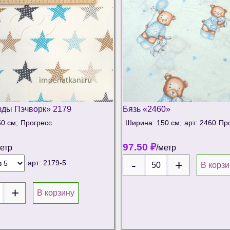
зды Пэчворк» 2179
Бязь «2460»
0 см;
Прогресс
Ширина: 150 см;
арт: 2460
Пр
97.50
₽
метр
/метр
арт:
2179-5
В корзи
В корзину