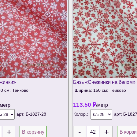
жинки»
Бязь «Снежинки на белом»
0 см;
Тейково
Ширина: 150 см;
Тейково
113.50
₽
/метр
/метр
арт:
Б-1827-28
Колор.:
арт:
Б-1827
В корзину
В корзи