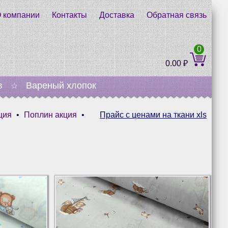
 компании
Контакты
Доставка
Обратная связь
0
0.00
₽
в
Вареный хлопок
☆
ция
•
Поплин акция
•
Прайс с ценами на ткани xls