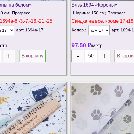
оны на белом»
Бязь 1694 «Короны»
0 см;
Прогресс
Ширина: 150 см;
Прогресс
1694а-8,-3,-7,-16,-21,-25
Скидка на
все, кроме 17и18
арт:
1694а-17
Колор.:
арт:
1694-
97.50
₽
метр
/метр
В корзину
В корзи