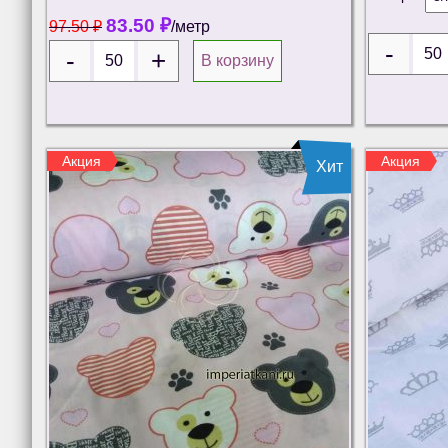
83.50
₽
97.50
₽
/метр
В корзину
Акция
Акция
Хит