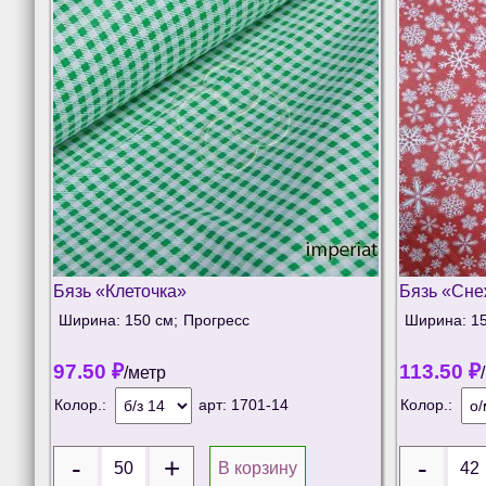
Бязь «Клеточка»
Бязь «Сне
Ширина: 150 см;
Прогресс
Ширина: 15
97.50
₽
113.50
₽
/метр
Колор.:
арт:
1701-14
Колор.:
В корзину