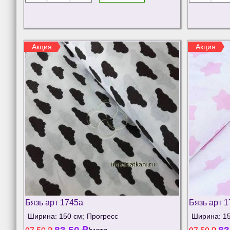
Акция
Акция
Бязь арт 1745а
Бязь арт 
Ширина: 150 см;
Прогресс
Ширина: 15