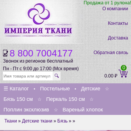
Продажа от 1 рулона!
О компании
Контакты
Доставка
8 800 7004177
Обратная связь
Звонок из регионов бесплатный
0
Пн - Пт с 9:00 до 17:00 (Мск время)
🔍
0.00
₽
☰
Каталог
Постельные
Детские
•
•
☆
Бязь 150 см
Перкаль 150 см
☆
☆
Поплин эксклюзив
Вареный хлопок
☆
Ткани
»
Детские ткани
»
Бязь
» »