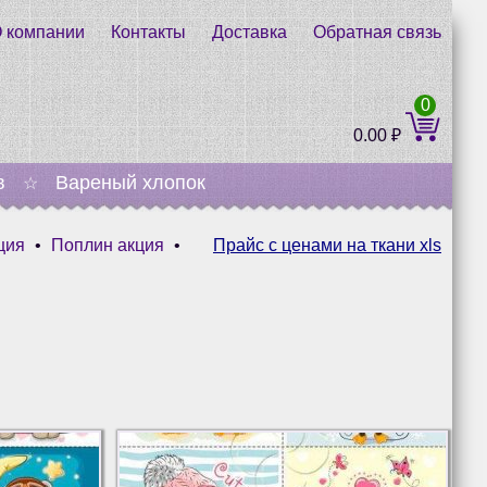
 компании
Контакты
Доставка
Обратная связь
0
0.00
₽
в
Вареный хлопок
☆
ция
•
Поплин акция
•
Прайс с ценами на ткани xls