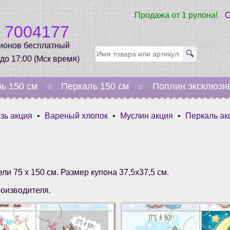
Продажа от 1 рулона!
О
0 7004177
гионов бесплатный
🔍
 до 17:00 (Мск время)
зь 150 см
Перкаль 150 см
Поплин эксклюзи
☆
☆
зь акция
•
Вареный хлопок
•
Муслин акция
•
Перкаль ак
ли 75 х 150 см. Размер купона 37,5х37,5 см.
роизводителя.