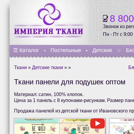
8 80
Звонок из ре
Пн - Пт с 9:00
☰
Каталог
Постельные
Детские
Бя
•
•
☆
Ткани
»
Детские ткани
» »
Бя
Ткани панели для подушек оптом
Материал: сатин, 100% хлопок.
Цена за 1 панель с 8 купонами-рисункам. Размер пане
Продажа панелей из детской ткани от Ивановского п