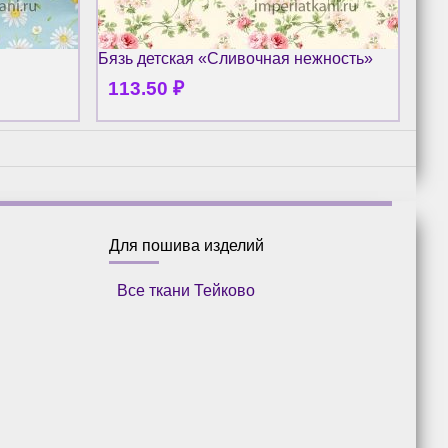
Бязь детская «Сливочная нежность»
Бяз
113.50
₽
1
Для пошива изделий
Все ткани Тейково