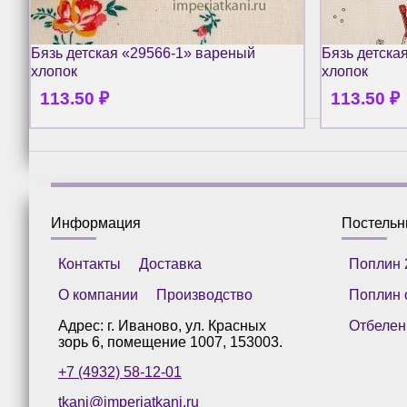
Бязь детская «29566-1» вареный
Бязь детска
хлопок
хлопок
113.50
₽
113.50
₽
Информация
Постель
Контакты
Доставка
Поплин 
О компании
Производство
Поплин 
Адрес: г.
Иваново
,
ул. Красных
Отбелен
зорь 6, помещение 1007
,
153003
.
+7 (4932) 58-12-01
tkani@imperiatkani.ru