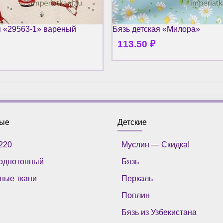
я «29563-1» вареный
Бязь детская «Милора»
113.50
₽
ные
Детские
220
Муслин — Скидка!
однотонный
Бязь
ные ткани
Перкаль
Поплин
Бязь из Узбекистана