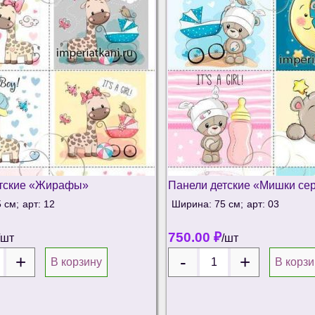
етские «Жирафы»
Панели детские «Мишки се
 см;
арт: 12
Ширина: 75 см;
арт: 03
750.00
₽
/шт
/шт
В корзину
В корзи