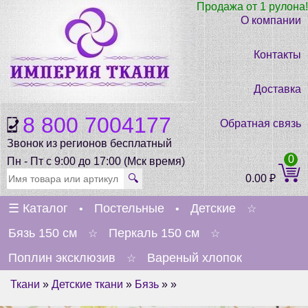
Продажа от 1 рулона!
О компании
Контакты
Доставка
8 800 7004177
Обратная связь
Звонок из регионов бесплатный
0
Пн - Пт с 9:00 до 17:00 (Мск время)
🔍
0.00
₽
☰
Каталог
Постельные
Детские
•
•
☆
Бязь 150 см
Перкаль 150 см
☆
☆
Поплин эксклюзив
Вареный хлопок
☆
Ткани
»
Детские ткани
»
Бязь
» »