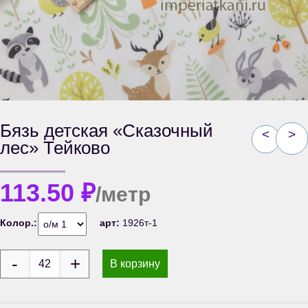
Бязь детская «Сказочный
<
>
лес» Тейково
113.50
₽
/метр
Колор.:
арт:
1926т-1
В корзину