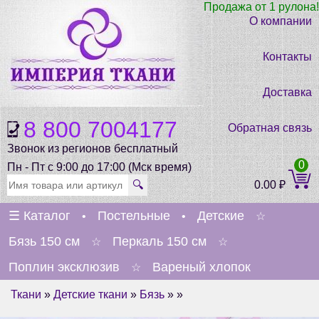
Продажа от 1 рулона!
О компании
Контакты
Доставка
8 800 7004177
Обратная связь
Звонок из регионов бесплатный
0
Пн - Пт с 9:00 до 17:00 (Мск время)
🔍
0.00
₽
☰
Каталог
Постельные
Детские
•
•
☆
Бязь 150 см
Перкаль 150 см
☆
☆
Поплин эксклюзив
Вареный хлопок
☆
Ткани
»
Детские ткани
»
Бязь
» »