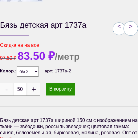
Бязь детская арт 1737а
<
>
Скидка на
на все
83.50
₽
/метр
97.50
₽
Колор.:
арт:
1737а-2
В корзину
Бязь детская арт 1737а шириной 150 см с изображением на
ткани — звёздочки, россыпь звездочек; цветовая гамма:
синяя, белоземельная, бирюзовая, малина, розовая. Опт от