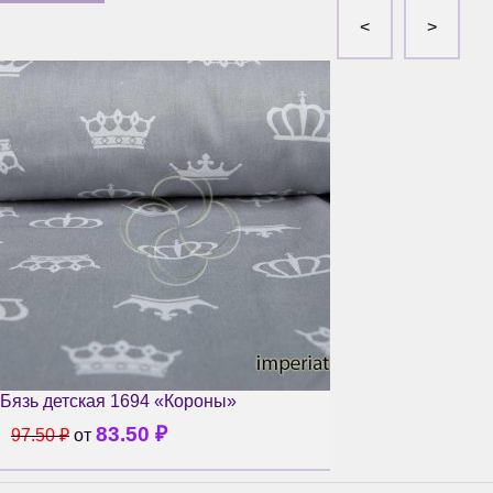
Бязь детская 1694 «Короны»
83.50
₽
97.50
₽
от