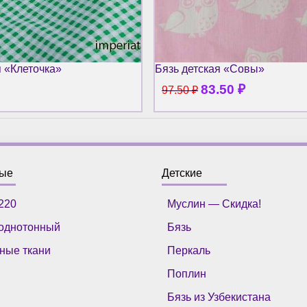
я «Клеточка»
Бязь детская «Совы»
83.50
₽
97.50
₽
ные
Детские
220
Муслин — Скидка!
однотонный
Бязь
ные ткани
Перкаль
Поплин
Бязь из Узбекистана