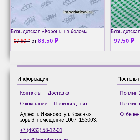
Бязь детская «Короны на белом»
Бязь детска
83.50
₽
97.50
₽
97.50
₽
от
Информация
Постель
Контакты
Доставка
Поплин 
О компании
Производство
Поплин 
Адрес: г.
Иваново
,
ул. Красных
Отбелен
зорь 6, помещение 1007
,
153003
.
+7 (4932) 58-12-01