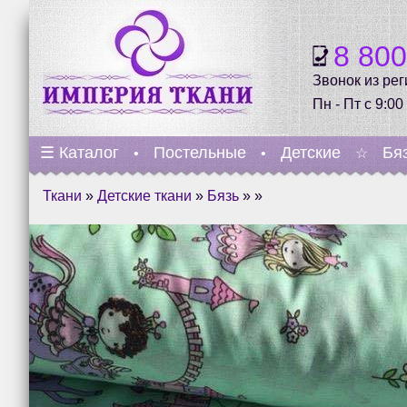
8 80
Звонок из ре
Пн - Пт с 9:00
☰
Каталог
Постельные
Детские
Бя
•
•
☆
Ткани
»
Детские ткани
»
Бязь
» »