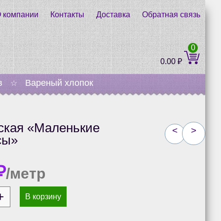
 компании
Контакты
Доставка
Обратная связь
0
0.00
₽
в
Вареный хлопок
☆
ская «Маленькие
<
>
сы»
₽
/метр
В корзину