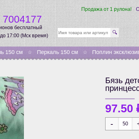
Продажа от 1 рулона!
О
0 7004177
гионов бесплатный
🔍
 до 17:00 (Мск время)
зь 150 см
Перкаль 150 см
Поплин эксклюзи
☆
☆
Бязь дет
принцес
97.50