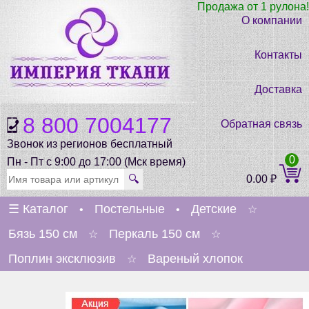
Продажа от 1 рулона!
О компании
Контакты
Доставка
8 800 7004177
Обратная связь
Звонок из регионов бесплатный
0
Пн - Пт с 9:00 до 17:00 (Мск время)
🔍
0.00
₽
☰
Каталог
Постельные
Детские
•
•
☆
Бязь 150 см
Перкаль 150 см
☆
☆
Поплин эксклюзив
Вареный хлопок
☆