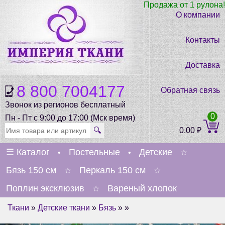
Продажа от 1 рулона!
О компании
Контакты
Доставка
8 800 7004177
Обратная связь
Звонок из регионов бесплатный
0
Пн - Пт с 9:00 до 17:00 (Мск время)
🔍
0.00
₽
☰
Каталог
Постельные
Детские
•
•
☆
Бязь 150 см
Перкаль 150 см
☆
☆
Поплин эксклюзив
Вареный хлопок
☆
Ткани
»
Детские ткани
»
Бязь
» »