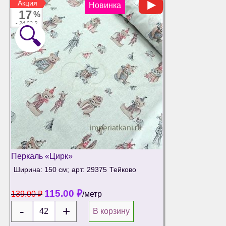
Акция
Акция
Новинка
17
%
-
24.00 ₽
🔍
Перкаль «Цирк»
Ширина: 150 см;
арт: 29375
Тейково
115.00
₽
139.00
₽
/метр
В корзину