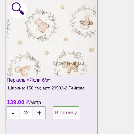
🔍
Перкаль «Ясли б/з»
Ширина: 150 см;
арт: 29502-2
Тейково
139.00
₽
/метр
В корзину