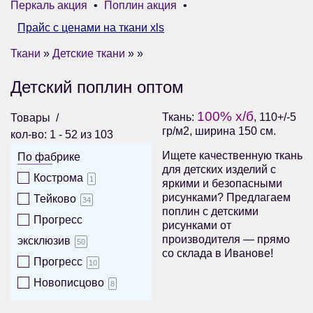
Перкаль акция
•
Поплин акция
•
Прайс с ценами на ткани xls
Ткани
»
Детские ткани
» »
Детский поплин оптом
100% х/б
Ткань:
, 110+/-5
Товары
гр/м2, ширина 150 см.
кол-во: 1 - 52 из 103
Ищете качественную ткань
По фабрике
для детских изделий с
Кострома
1
яркими и безопасными
рисунками? Предлагаем
Тейково
34
поплин с детскими
Прогресс
рисунками от
производителя — прямо
эксклюзив
50
со склада в Иванове!
Прогресс
10
Новописцово
8