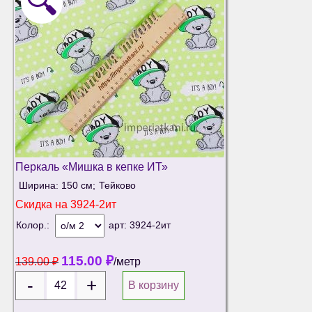
🔍
Перкаль «Мишка в кепке ИТ»
Ширина: 150 см;
Тейково
Скидка на
3924-2ит
Колор.:
арт:
3924-2ит
115.00
₽
139.00
₽
/метр
В корзину