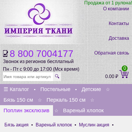
Продажа от 1 рулона!
О компании
Контакты
Доставка
8 800 7004177
Обратная связь
Звонок из регионов бесплатный
0
Пн - Пт с 9:00 до 17:00 (Мск время)
🔍
0.00
₽
☰
Каталог
Постельные
Детские
•
•
☆
Бязь 150 см
Перкаль 150 см
☆
☆
Поплин эксклюзив
Вареный хлопок
☆
Бязь акция
•
Вареный хлопок
•
Муслин акция
•