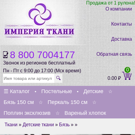
Продажа от 1 рулона!
О компании
Контакты
Доставка
8 800 7004177
Обратная связь
Звонок из регионов бесплатный
0
Пн - Пт с 9:00 до 17:00 (Мск время)
🔍
0.00
₽
☰
Каталог
Постельные
Детские
•
•
☆
Бязь 150 см
Перкаль 150 см
☆
☆
Поплин эксклюзив
Вареный хлопок
☆
Ткани
»
Детские ткани
»
Бязь
» »