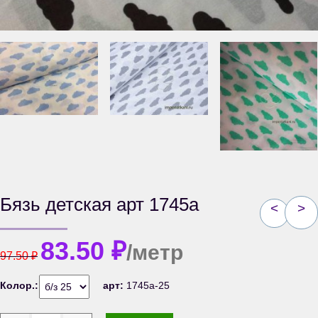
Бязь детская арт 1745а
<
>
83.50
₽
/метр
97.50
₽
Колор.:
арт:
1745а-25