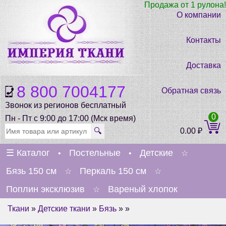
Продажа от 1 рулона!
О компании
Контакты
Доставка
8 800 7004177
Обратная связь
Звонок из регионов бесплатный
0
Пн - Пт с 9:00 до 17:00 (Мск время)
🔍
0.00
₽
☰
Каталог
Постельные
Детские
•
•
☆
Бязь 150 см
Перкаль 150 см
☆
☆
Поплин эксклюзив
Вареный хлопок
☆
Ткани
»
Детские ткани
»
Бязь
» »