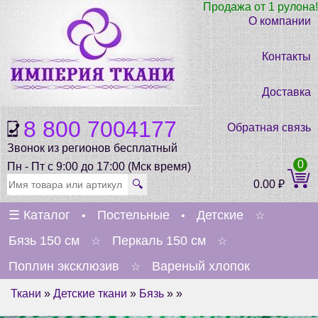
Продажа от 1 рулона!
О компании
Контакты
Доставка
8 800 7004177
Обратная связь
Звонок из регионов бесплатный
0
Пн - Пт с 9:00 до 17:00 (Мск время)
🔍
0.00
₽
☰
Каталог
Постельные
Детские
•
•
☆
Бязь 150 см
Перкаль 150 см
☆
☆
Поплин эксклюзив
Вареный хлопок
☆
Ткани
»
Детские ткани
»
Бязь
» »