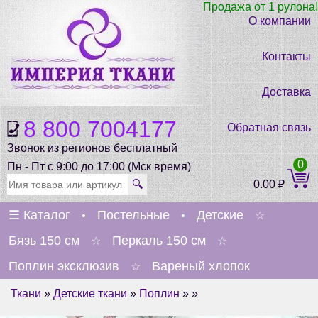
Продажа от 1 рулона!
О компании
Контакты
Доставка
8 800 7004177
Обратная связь
Звонок из регионов бесплатный
0
Пн - Пт с 9:00 до 17:00 (Мск время)
🔍
0.00
₽
☰
Каталог
Постельные
Детские
•
•
☆
Бязь 150 см
Перкаль 150 см
☆
☆
Поплин эксклюзив
Вареный хлопок
☆
Ткани
»
Детские ткани
»
Поплин
» »