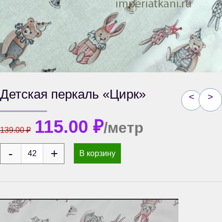
Детская перкаль «Цирк»
<
>
115.00
₽
/метр
139.00
₽
В корзину
Видеоплеер