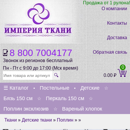
Продажа от 1 рулона!
О компании
Контакты
Доставка
8 800 7004177
Обратная связь
Звонок из регионов бесплатный
0
Пн - Пт с 9:00 до 17:00 (Мск время)
🔍
0.00
₽
☰
Каталог
Постельные
Детские
•
•
☆
Бязь 150 см
Перкаль 150 см
☆
☆
Поплин эксклюзив
Вареный хлопок
☆
Ткани
»
Детские ткани
»
Поплин
» »