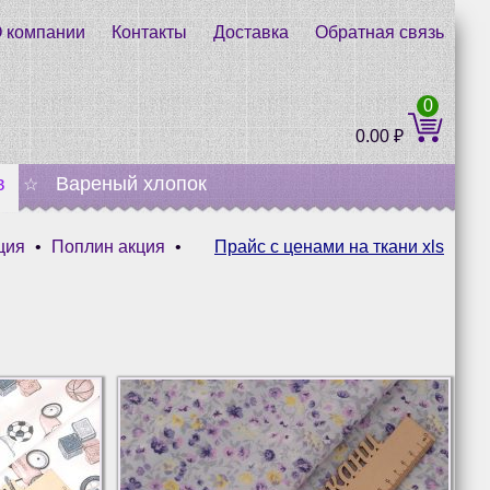
 компании
Контакты
Доставка
Обратная связь
0
0.00
₽
в
Вареный хлопок
☆
ция
•
Поплин акция
•
Прайс с ценами на ткани xls