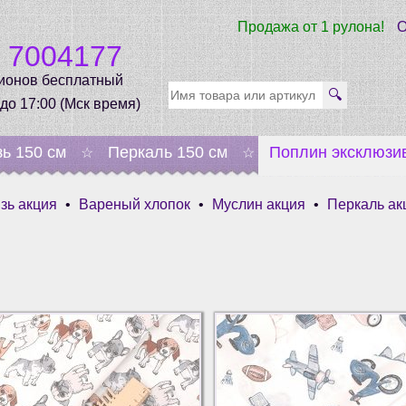
Продажа от 1 рулона!
О
0 7004177
гионов бесплатный
🔍
 до 17:00 (Мск время)
зь 150 см
Перкаль 150 см
Поплин эксклюзи
☆
☆
зь акция
•
Вареный хлопок
•
Муслин акция
•
Перкаль ак