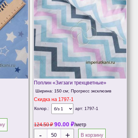
Поплин «Зигзаги трехцветные»
Ширина: 150 см;
Прогресс эксклюзив
Скидка на
1797-1
Колор.:
арт:
1797-1
90.00
₽
ну
124.50
₽
/метр
В корзину