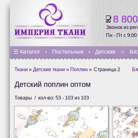
8 80
Звонок из ре
Пн - Пт с 9:00
☰
Каталог
Постельные
Детские
Бя
•
•
☆
Ткани
»
Детские ткани
»
Поплин
»
Страница 2
Бя
Детский поплин оптом
Товары
кол-во: 53 - 103 из 103