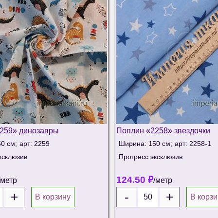
259» динозавры
Поплин «2258» звездочки
0 см;
арт: 2259
Ширина: 150 см;
арт: 2258-1
ксклюзив
Прогресс эксклюзив
124.50
₽
/метр
/метр
В корзину
В корзи