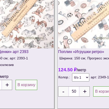
енки» арт 2393
Поплин «Игрушки ретро»
0 см;
арт: 2393-1
Ширина: 150 см;
Прогресс экс
ксклюзив
124.50
₽
/метр
/метр
Колор.:
арт:
2349-1
В корзину
В корзи