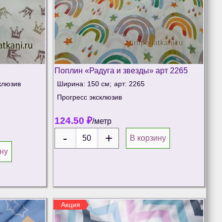
Поплин «Радуга и звезды» арт 2265
клюзив
Ширина: 150 см;
арт: 2265
Прогресс эксклюзив
124.50
₽
/метр
В корзину
ну
Акция