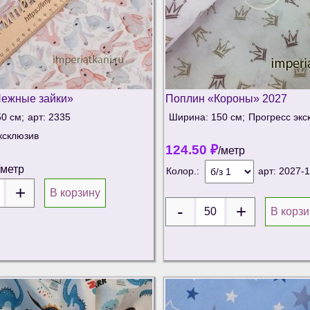
ежные зайки»
Поплин «Короны» 2027
0 см;
арт: 2335
Ширина: 150 см;
Прогресс экс
ксклюзив
124.50
₽
/метр
/метр
Колор.:
арт:
2027-1
В корзину
В корзи