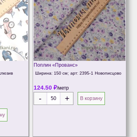
Поплин «Прованс»
клюзив
Ширина: 150 см;
арт: 2395-1
Новописцово
124.50
₽
/метр
В корзину
ну