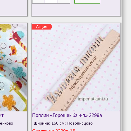
Акция
ит
Поплин «Горошек бз н-п» 2299а
ейково
Ширина: 150 см;
Новописцово