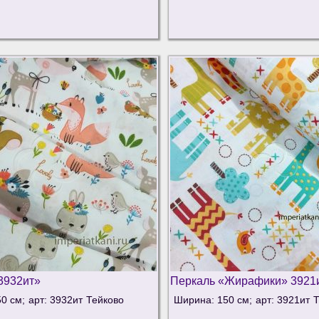
3932ит»
Перкаль «Жирафики» 3921
0 см;
арт: 3932ит
Тейково
Ширина: 150 см;
арт: 3921ит
Т