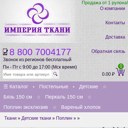
Продажа от 1 рулона!
О компании
Контакты
Доставка
8 800 7004177
Обратная связь
Звонок из регионов бесплатный
0
Пн - Пт с 9:00 до 17:00 (Мск время)
🔍
0.00
₽
☰
Каталог
Постельные
Детские
•
•
☆
Бязь 150 см
Перкаль 150 см
☆
☆
Поплин эксклюзив
Вареный хлопок
☆
Ткани
»
Детские ткани
»
Поплин
» »