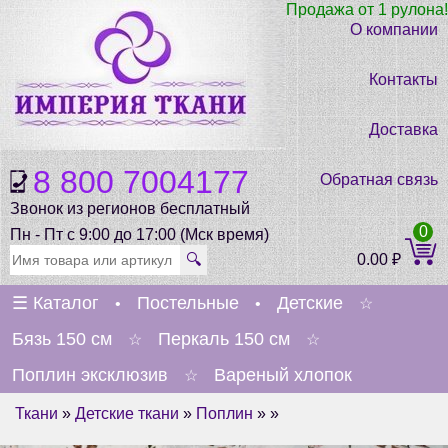
Продажа от 1 рулона!
О компании
Контакты
Доставка
8 800 7004177
Обратная связь
Звонок из регионов бесплатный
0
Пн - Пт с 9:00 до 17:00 (Мск время)
🔍
0.00
₽
☰
Каталог
Постельные
Детские
•
•
☆
Бязь 150 см
Перкаль 150 см
☆
☆
Поплин эксклюзив
Вареный хлопок
☆
Ткани
»
Детские ткани
»
Поплин
» »