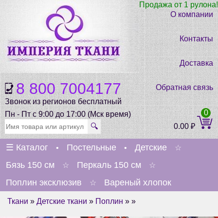
Продажа от 1 рулона!
О компании
Контакты
Доставка
8 800 7004177
Обратная связь
Звонок из регионов бесплатный
0
Пн - Пт с 9:00 до 17:00 (Мск время)
🔍
0.00
₽
☰
Каталог
Постельные
Детские
•
•
☆
Бязь 150 см
Перкаль 150 см
☆
☆
Поплин эксклюзив
Вареный хлопок
☆
Ткани
»
Детские ткани
»
Поплин
» »