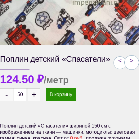
Поплин детский «Спасатели»
<
>
124.50
₽
/метр
В корзину
Поплин детский «Спасатели» шириной 150 см с
изображением на ткани — машинки, мотоциклы; цветовая
гамма: синяя, красная. Опт от
0 руб.
, продажа рулонами.