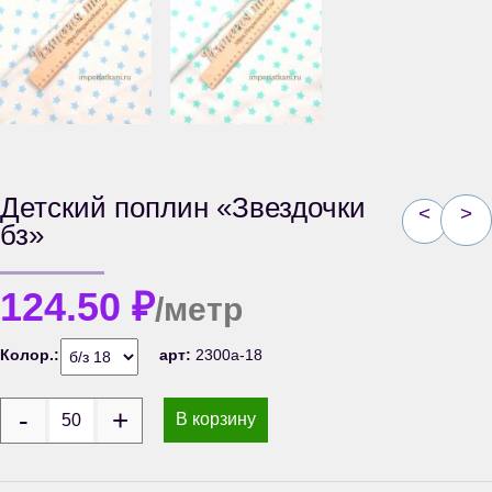
Детский поплин «Звездочки
<
>
бз»
124.50
₽
/метр
Колор.:
арт:
2300а-18
В корзину