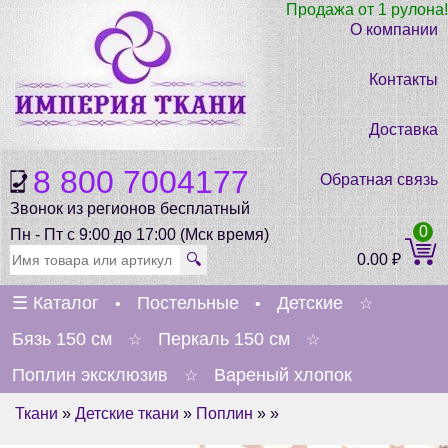
Продажа от 1 рулона!
О компании
Контакты
Доставка
8 800 7004177
Обратная связь
Звонок из регионов бесплатный
0
Пн - Пт с 9:00 до 17:00 (Мск время)
🔍
0.00
₽
☰
Каталог
Постельные
Детские
•
•
☆
Бязь 150 см
Перкаль 150 см
☆
☆
Поплин эксклюзив
Вареный хлопок
☆
Ткани
»
Детские ткани
»
Поплин
» »