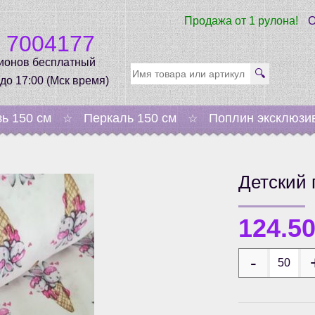
Продажа от 1 рулона!
О
0 7004177
гионов бесплатный
🔍
 до 17:00 (Мск время)
зь 150 см
Перкаль 150 см
Поплин эксклюзи
☆
☆
Детский 
124.5