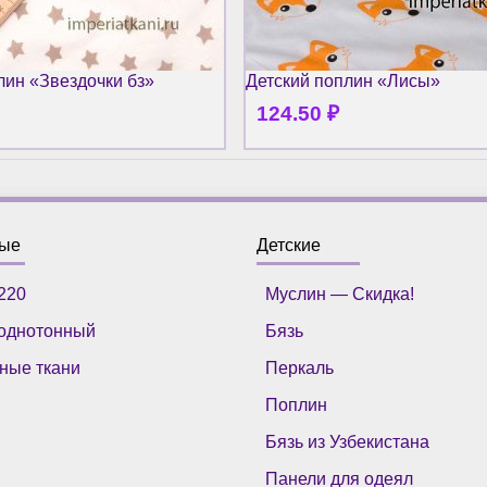
лин «Звездочки бз»
Детский поплин «Лисы»
124.50
₽
ные
Детские
220
Муслин — Скидка!
однотонный
Бязь
ные ткани
Перкаль
Поплин
Бязь из Узбекистана
Панели для одеял