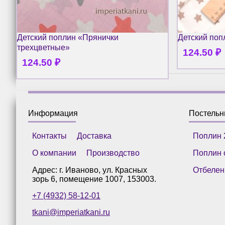
Детский поплин «Прянички
Детский поп
трехцветные»
124.50
₽
124.50
₽
Информация
Постель
Контакты
Доставка
Поплин 
О компании
Производство
Поплин 
Адрес: г.
Иваново
,
ул. Красных
Отбелен
зорь 6, помещение 1007
,
153003
.
+7 (4932) 58-12-01
tkani@imperiatkani.ru