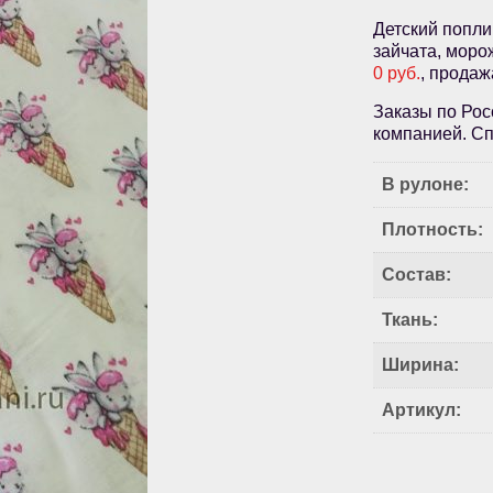
Детский попли
зайчата, моро
0 руб.
, продаж
Заказы по Рос
компанией. Сп
В рулоне:
Плотность:
Состав:
Ткань:
Ширина:
Артикул: