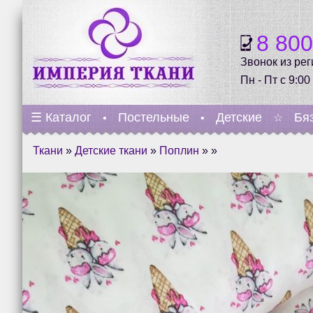
8 80
Звонок из ре
Пн - Пт с 9:00
☰
Каталог
Постельные
Детские
Бя
•
•
☆
Ткани
»
Детские ткани
»
Поплин
» »