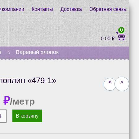
 компании
Контакты
Доставка
Обратная связь
0
0.00
₽
в
Вареный хлопок
☆
поплин «479-1»
<
>
0
₽
/метр
В корзину