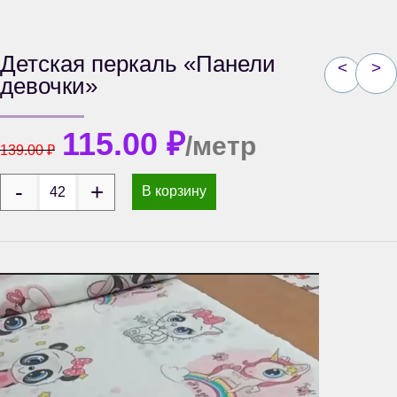
Детская перкаль «Панели
<
>
девочки»
115.00
₽
/метр
139.00
₽
В корзину
Видеоплеер