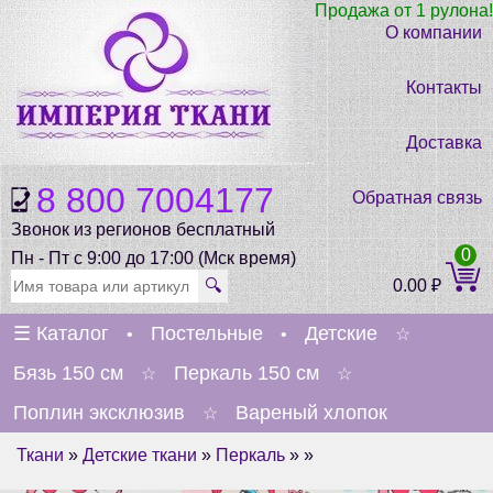
Продажа от 1 рулона!
О компании
Контакты
Доставка
8 800 7004177
Обратная связь
Звонок из регионов бесплатный
0
Пн - Пт с 9:00 до 17:00 (Мск время)
🔍
0.00
₽
☰
Каталог
Постельные
Детские
•
•
☆
Бязь 150 см
Перкаль 150 см
☆
☆
Поплин эксклюзив
Вареный хлопок
☆
Ткани
»
Детские ткани
»
Перкаль
» »