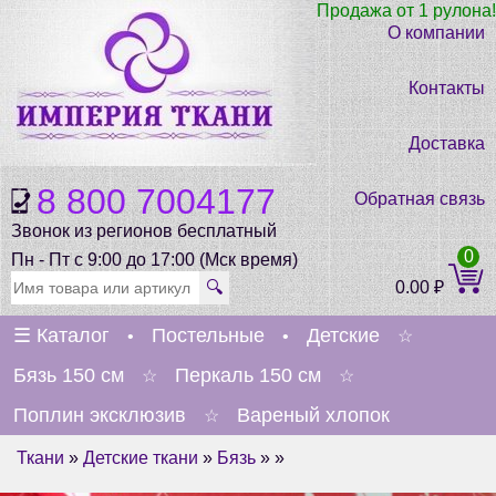
Продажа от 1 рулона!
О компании
Контакты
Доставка
8 800 7004177
Обратная связь
Звонок из регионов бесплатный
0
Пн - Пт с 9:00 до 17:00 (Мск время)
🔍
0.00
₽
☰
Каталог
Постельные
Детские
•
•
☆
Бязь 150 см
Перкаль 150 см
☆
☆
Поплин эксклюзив
Вареный хлопок
☆
Ткани
»
Детские ткани
»
Бязь
» »