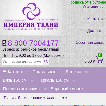
Продажа от 1 рулона!
О компании
Контакты
Доставка
8 800 7004177
Обратная связь
Звонок из регионов бесплатный
0
Пн - Пт с 9:00 до 17:00 (Мск время)
🔍
0.00
₽
☰
Каталог
Постельные
Детские
•
•
☆
Бязь 150 см
Перкаль 150 см
☆
☆
Поплин эксклюзив
Вареный хлопок
☆
Ткани
»
Детские ткани
»
Фланель
» »