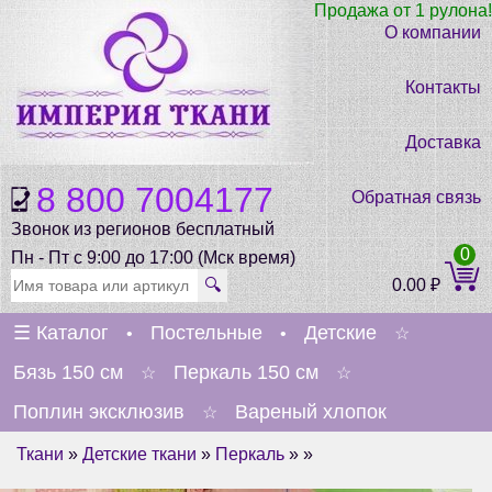
Продажа от 1 рулона!
О компании
Контакты
Доставка
8 800 7004177
Обратная связь
Звонок из регионов бесплатный
0
Пн - Пт с 9:00 до 17:00 (Мск время)
🔍
0.00
₽
☰
Каталог
Постельные
Детские
•
•
☆
Бязь 150 см
Перкаль 150 см
☆
☆
Поплин эксклюзив
Вареный хлопок
☆
Ткани
»
Детские ткани
»
Перкаль
» »