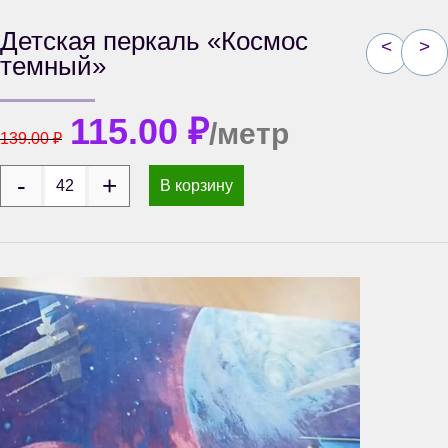
Детская перкаль «Космос
<
>
темный»
115.00
₽
/метр
139.00
₽
В корзину
Видеоплеер