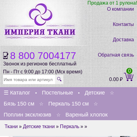
Продажа от 1 рулона!
О компании
Контакты
Доставка
8 800 7004177
Обратная связь
Звонок из регионов бесплатный
0
Пн - Пт с 9:00 до 17:00 (Мск время)
🔍
0.00
₽
☰
Каталог
Постельные
Детские
•
•
☆
Бязь 150 см
Перкаль 150 см
☆
☆
Поплин эксклюзив
Вареный хлопок
☆
Ткани
»
Детские ткани
»
Перкаль
» »