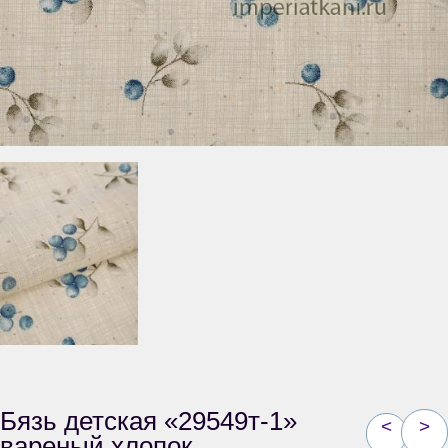
Бязь детская «29549т-1»
<
>
вареный хлопок