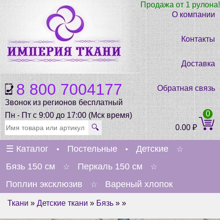
Продажа от 1 рулона!
О компании
Контакты
Доставка
8 800 7004177
Обратная связь
Звонок из регионов бесплатный
0
Пн - Пт с 9:00 до 17:00 (Мск время)
🔍
0.00
₽
☰
Каталог
Постельные
Детские
•
•
☆
Бязь 150 см
Перкаль 150 см
☆
☆
Поплин эксклюзив
Вареный хлопок
☆
Ткани
»
Детские ткани
»
Бязь
» »