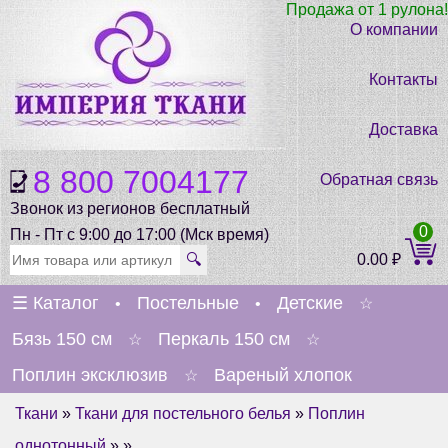
Продажа от 1 рулона!
О компании
Контакты
Доставка
8 800 7004177
Обратная связь
Звонок из регионов бесплатный
0
Пн - Пт с 9:00 до 17:00 (Мск время)
🔍
0.00
₽
☰
Каталог
Постельные
Детские
•
•
☆
Бязь 150 см
Перкаль 150 см
☆
☆
Поплин эксклюзив
Вареный хлопок
☆
Ткани
»
Ткани для постельного белья
»
Поплин
однотонный
» »