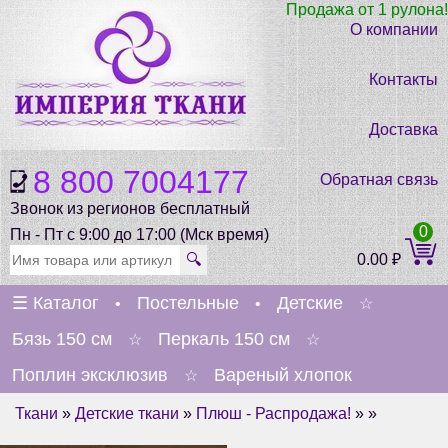
Продажа от 1 рулона!
О компании
Контакты
Доставка
8 800 7004177
Обратная связь
Звонок из регионов бесплатный
0
Пн - Пт с 9:00 до 17:00 (Мск время)
🔍
0.00
₽
☰
Каталог
Постельные
Детские
•
•
☆
Бязь 150 см
Перкаль 150 см
☆
☆
Поплин эксклюзив
Вареный хлопок
☆
Ткани
»
Детские ткани
»
Плюш - Распродажа!
» »