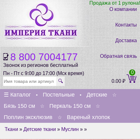
Продажа от 1 рулона!
О компании
Контакты
Доставка
8 800 7004177
Обратная связь
Звонок из регионов бесплатный
0
Пн - Пт с 9:00 до 17:00 (Мск время)
🔍
0.00
₽
☰
Каталог
Постельные
Детские
•
•
☆
Бязь 150 см
Перкаль 150 см
☆
☆
Поплин эксклюзив
Вареный хлопок
☆
Ткани
»
Детские ткани
»
Муслин
» »