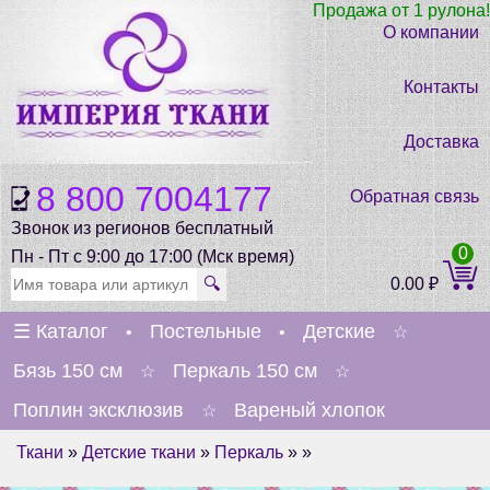
Продажа от 1 рулона!
О компании
Контакты
Доставка
8 800 7004177
Обратная связь
Звонок из регионов бесплатный
0
Пн - Пт с 9:00 до 17:00 (Мск время)
🔍
0.00
₽
☰
Каталог
Постельные
Детские
•
•
☆
Бязь 150 см
Перкаль 150 см
☆
☆
Поплин эксклюзив
Вареный хлопок
☆
Ткани
»
Детские ткани
»
Перкаль
» »