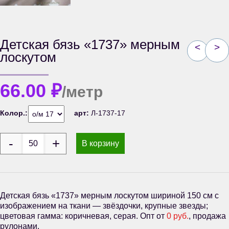
Детская бязь «1737» мерным
<
>
лоскутом
66.00
₽
/метр
Колор.:
арт:
Л-1737-17
В корзину
Детская бязь «1737» мерным лоскутом шириной 150 см с
изображением на ткани — звёздочки, крупные звезды;
цветовая гамма: коричневая, серая. Опт от
0 руб.
, продажа
рулонами.