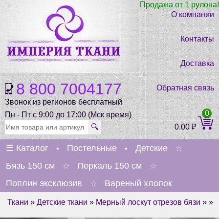
Продажа от 1 рулона!
О компании
Контакты
Доставка
8 800 7004177
Обратная связь
Звонок из регионов бесплатный
0
Пн - Пт с 9:00 до 17:00 (Мск время)
🔍
0.00
₽
☰
Каталог
Постельные
Детские
•
•
☆
Бязь 150 см
Перкаль 150 см
☆
☆
Поплин эксклюзив
Вареный хлопок
☆
Ткани
»
Детские ткани
»
Мерный лоскут отрезов бязи
» »